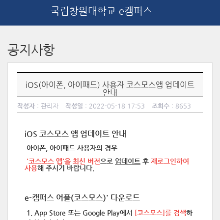
국립창원대학교 e캠퍼스
메
인
공지사항
콘
텐
츠
로
iOS(아이폰, 아이패드) 사용자 코스모스앱 업데이트
건
안내
너
작성자
: 관리자
작성일
: 2022-05-18 17:53
조회수
: 8653
뛰
기
iOS 코스모스 앱 업데이트 안내
아이폰, 아이패드
사용자의 경우
'코스모스 앱'을 최신 버전
으로
업데이트
후
재로그인하여
사용
해 주시기 바랍니다.
e-캠퍼스 어플(코스모스)' 다운로드
1. App Store 또는 Google Play에서
[코스모스]를 검색
하