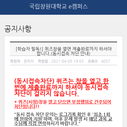
국립창원대학교 e캠퍼스
메
인
공지사항
콘
텐
츠
로
[학습자 필독!] 퀴즈창을 열면 제출완료까지 하셔야
건
합니다.(동시접속 차단 안내)
너
작성자
: 관리자
작성일
: 2021-04-05 19:03
조회수
: 4057
뛰
기
(동시접속차단) 퀴즈는
창을 열고 한
번에 제출완료
까지 하셔야 동시접속
차단이 걸리지 않습니다.
* 퀴즈(시험)창을
열고 닫으면 부정행위로 간주되어
차단됩니다
!!
"동시 접속 차단 문의는
로그기록 확인
후 '
최초 1회
에 한하여 지원
'하며,
이후 문제 발생 시
해당 과목 교
수님께 직접 연락
하시기 바랍니다."