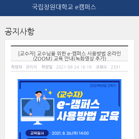
국립창원대학교 e캠퍼스
메
인
공지사항
콘
텐
츠
로
[교수자] 교수님을 위한 e-캠퍼스 사용방법 온라인
건
(ZOOM) 교육 안내(녹화영상 추가)
너
작성자
: 관리자
작성일
: 2021-08-24 16:19
조회수
: 2331
뛰
기