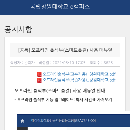
국립창원대학교 e캠퍼스
메
인
공지사항
콘
텐
츠
로
[공통] 오프라인 출석부(스마트출결) 사용 매뉴얼
건
너
작성자
: 관리자
작성일
: 2021-03-10 17:05
조회수
: 8623
뛰
기
오프라인출석부(교수자용)_창원대학교.pdf
오프라인출석부(학습자용)_창원대학교.pdf
오프라인 출석부
(스마트출결)
사용 매뉴얼 안내
- 오프라인 출석부 기능 업그레이드: 학사 시간표 가져오기