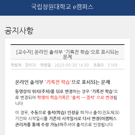
국립창원대학교 e캠퍼스
메
인
공지사항
콘
텐
츠
로
[교수자] 온라인 출석부 '기록전 학습'으로 표시되는
건
문제
너
작성자
: 관리자
작성일
: 2023-05-30 14:50
조회수
: 5169
뛰
기
온라인 출석부
'기록전 학습'
으로 표시되는 문제
동영상의 위치(주차)를 뒤로 변경
하는 경우
'기록전 학습'
으
로 변경되어
학생의 학습기록은 '출석 → 결석' 으로 변경
됩
니다.
이 경우,
수동으로 출석(학습) 인정
을 하거나 출석(진도체크)
기간의 시작일시를
기존의 시작일시로 다시 변경(이캠퍼스
관리자를 통해 수정 가능)
해주셔야 출석으로 인정됩니다.