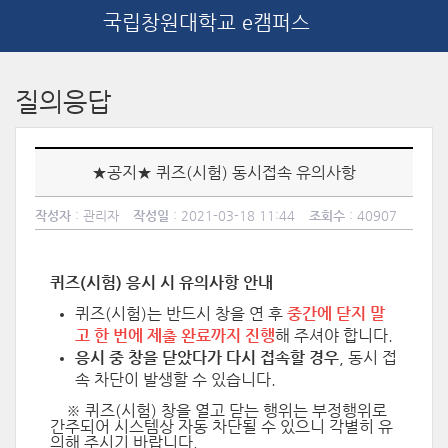
국립창원대학교 e캠퍼스
메
인
질의응답
콘
텐
츠
로
★공지★ 퀴즈(시험) 동시접속 유의사항
건
너
작성자
: 관리자
작성일
: 2021-03-18 11:44
조회수
: 40907
뛰
기
퀴즈(시험) 응시 시 유의사항 안내
퀴즈(시험)는 반드시 창을 연 후
중간에 닫지 말
고 한 번에 제출 완료까지 진행
해 주셔야 합니다.
응시 중 창을 닫았다가 다시 접속할 경우
,
동시 접
속 차단이 발생할 수 있습니다.
※ 퀴즈(시험) 창을 열고 닫는 행위는 부정행위로
간주되어 시스템상 자동 차단될 수 있으니 각별히 유
의해 주시기 바랍니다.