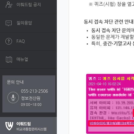
※ 퀴즈(시험) 창을 열
이뤄드림 공지
동시 접속 차단 관련 안내
질의응답
동시 접속 차단 문의
동일한 문제가 재발할
FAQ
특히,
중간·기말고사 
매뉴얼
문의 안내
055-213-2506
정보전산원
09:00~18:00