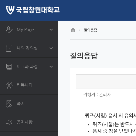
CyberCampus
메
인
콘
텐
츠
My Page
질의응답
로
건
너
나의 강의실
뛰
질의응답
기
비교과 과정
커뮤니티
작성자
: 관리자
쪽지
퀴즈(시험) 응시 시 유의
공지사항
퀴즈(시험)는 반드시 
응시 중 창을 닫았다