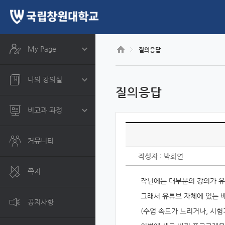
CyberCampus
메
인
콘
텐
츠
My Page
질의응답
로
건
너
나의 강의실
뛰
질의응답
기
비교과 과정
커뮤니티
작성자
: 박희연
쪽지
작년에는 대부분의 강의가 유
그래서 유튜브 자체에 있는
공지사항
(수업 속도가 느리거나,
시험