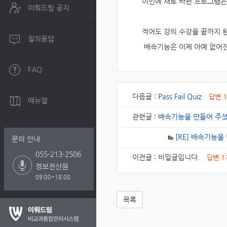
이번에 새로 바뀐 프로그램은
이뤄드림 공지
적어도 강의 수강을 끝까지 
질의응답
배속기능은 이제 아예 없어
FAQ
다음글 :
Pass Fail Quiz
답변 
매뉴얼
관련글 :
배속기능을 만들어 주셨
[RE] 배속기능
문의 안내
055-213-2506
이전글 :
비밀글입니다.
답변 1
정보전산원
09:00~18:00
목록