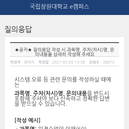
국립창원대학교 e캠퍼스
메
인
질의응답
콘
텐
츠
로
★공지★ 질의응답 작성 시 과목명, 주차(차시)명, 문
건
의내용을 상세히 작성해 주세요
너
작성자
: 관리자
작성일
: 2021-03-05 13:38
조회수
: 38073
뛰
기
시스템 오류 등 관련 문의를 작성하실 때에
는
과목명, 주차(차시)명, 문의내용
을 반드시
포함해 주셔야 보다 신속하고 정확한 답변
을 받으실 수 있습니다.
[작성 예시]
- 과목명:
원격수업의 이해(60)