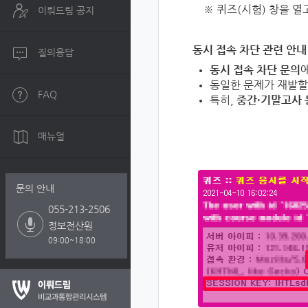
※ 퀴즈(시험) 창을 열
이뤄드림 공지
동시 접속 차단 관련 안내
질의응답
동시 접속 차단 문의
동일한 문제가 재발할
FAQ
특히,
중간·기말고사 
매뉴얼
문의 안내
055-213-2506
정보전산원
09:00~18:00