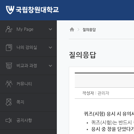
CyberCampus
메
인
콘
텐
츠
My Page
질의응답
로
건
너
나의 강의실
뛰
질의응답
기
비교과 과정
커뮤니티
작성자
: 관리자
쪽지
퀴즈(시험) 응시 시 유의
공지사항
퀴즈(시험)는 반드시 
응시 중 창을 닫았다