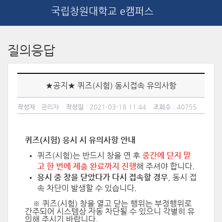
국립창원대학교 e캠퍼스
메
인
질의응답
콘
텐
츠
로
★공지★ 퀴즈(시험) 동시접속 유의사항
건
너
작성자
: 관리자
작성일
: 2021-03-18 11:44
조회수
: 40755
뛰
기
퀴즈(시험) 응시 시 유의사항 안내
퀴즈(시험)는 반드시 창을 연 후
중간에 닫지 말
고 한 번에 제출 완료까지 진행
해 주셔야 합니다.
응시 중 창을 닫았다가 다시 접속할 경우
,
동시 접
속 차단이 발생할 수 있습니다.
※ 퀴즈(시험) 창을 열고 닫는 행위는 부정행위로
간주되어 시스템상 자동 차단될 수 있으니 각별히 유
의해 주시기 바랍니다.