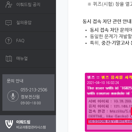
※ 퀴즈(시험) 창을 열
이뤄드림 공지
동시 접속 차단 관련 안내
질의응답
동시 접속 차단 문의
동일한 문제가 재발할
FAQ
특히,
중간·기말고사 
매뉴얼
문의 안내
055-213-2506
정보전산원
09:00~18:00