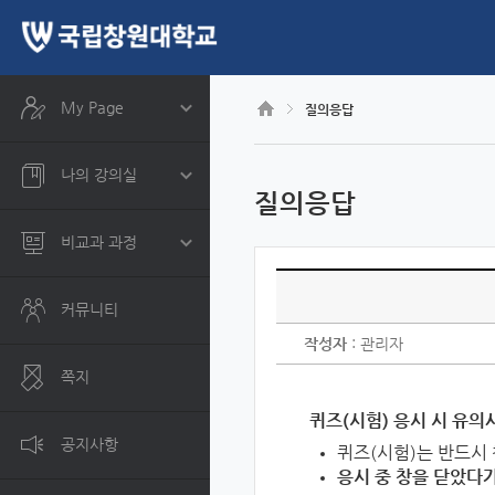
CyberCampus
메
인
콘
텐
츠
My Page
질의응답
로
건
너
나의 강의실
뛰
질의응답
기
비교과 과정
커뮤니티
작성자
: 관리자
쪽지
퀴즈(시험) 응시 시 유의
공지사항
퀴즈(시험)는 반드시 
응시 중 창을 닫았다