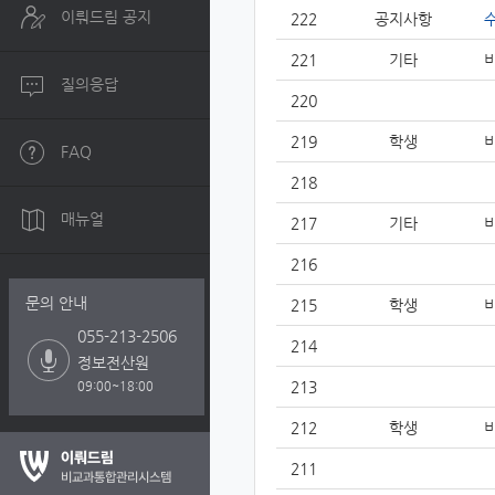
이뤄드림 공지
222
공지사항
221
기타
질의응답
220
219
학생
FAQ
218
매뉴얼
217
기타
216
문의 안내
215
학생
055-213-2506
214
정보전산원
213
09:00~18:00
212
학생
211