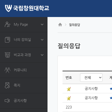
CyberCampus
메
인
콘
텐
츠
My Page
질의응답
로
건
너
나의 강의실
뛰
질의응답
기
비교과 과정
커뮤니티
번호
쪽지
공지사항
공지사항
공지사항
223