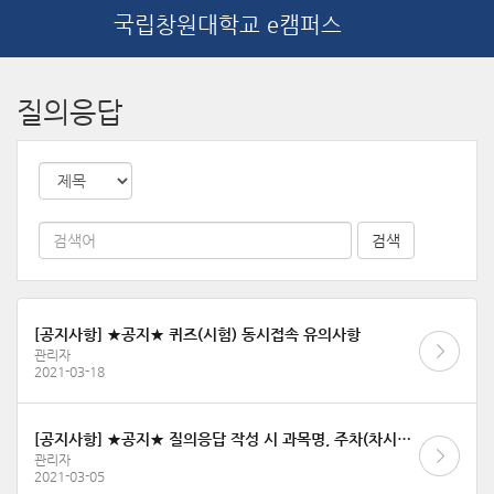
국립창원대학교 e캠퍼스
메
인
질의응답
콘
텐
츠
로
건
너
뛰
기
[공지사항] ★공지★ 퀴즈(시험) 동시접속 유의사항
관리자
2021-03-18
[공지사항] ★공지★ 질의응답 작성 시 과목명, 주차(차시)명, 문의내용을 상세히 작성해 주세요
관리자
2021-03-05