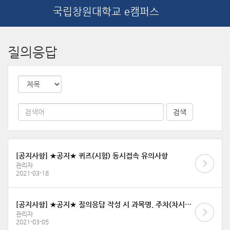
국립창원대학교 e캠퍼스
메
인
질의응답
콘
텐
츠
로
건
너
뛰
기
[공지사항] ★공지★ 퀴즈(시험) 동시접속 유의사항
관리자
2021-03-18
[공지사항] ★공지★ 질의응답 작성 시 과목명, 주차(차시)명, 문의내용을 상세히 작성해 주세요
관리자
2021-03-05