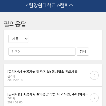
국립창원대학교 e캠퍼스
메
인
질의응답
콘
텐
츠
로
건
너
뛰
기
[공지사항] ★공지★ 퀴즈(시험) 동시접속 유의사항
관리자
2021-03-18
[공지사항] ★공지★ 질의응답 작성 시 과목명, 주차(차시)명, 문의내용을 상세히 작성해 주세요
관리자
2021-03-05