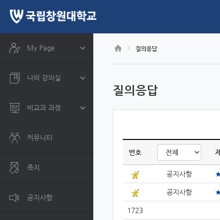
CyberCampus
메
인
콘
텐
츠
My Page
질의응답
로
건
너
나의 강의실
뛰
질의응답
기
비교과 과정
커뮤니티
번호
쪽지
공지사항
공지사항
공지사항
1723