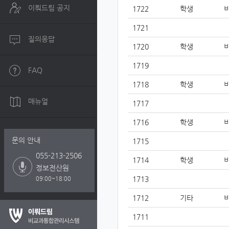
이뤄드림 공지
1722
학생
1721
질의응답
1720
학생
1719
FAQ
1718
학생
매뉴얼
1717
1716
학생
문의 안내
1715
055-213-2506
1714
학생
정보전산원
1713
09:00~18:00
1712
기타
1711