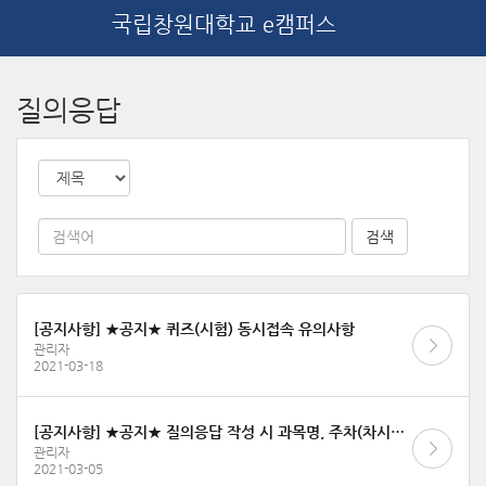
국립창원대학교 e캠퍼스
메
인
질의응답
콘
텐
츠
로
건
너
뛰
기
[공지사항] ★공지★ 퀴즈(시험) 동시접속 유의사항
관리자
2021-03-18
[공지사항] ★공지★ 질의응답 작성 시 과목명, 주차(차시)명, 문의내용을 상세히 작성해 주세요
관리자
2021-03-05